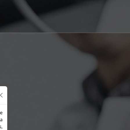
de
la
s,