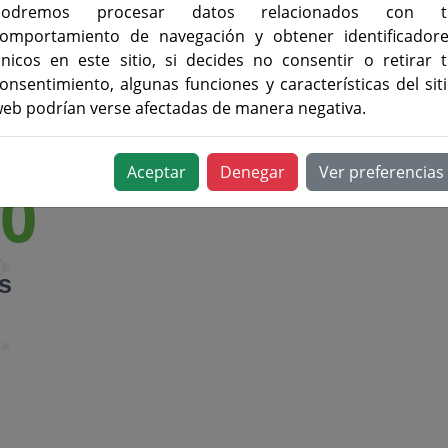
podremos procesar datos relacionados con t
omportamiento de navegación y obtener identificador
Nuestra experiencia
nicos en este sitio, si decides no consentir o retirar 
onsentimiento, algunas funciones y características del sit
eb podrían verse afectadas de manera negativa.
Aceptar
Denegar
Ver preferencias
40
s