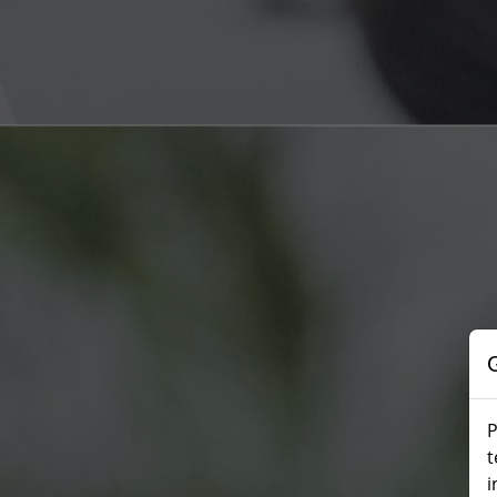
P
t
i